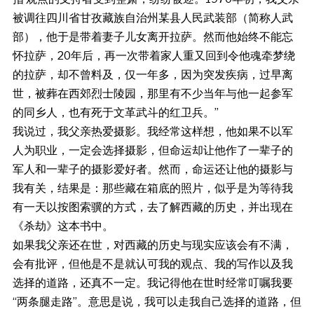
被调往四川省甘孜藏族自治州某县人民武装部（简称人武
部），他于是带着妻子儿女离开拉萨。然而他始终不能忘
怀拉萨，20年后，再一次带着家人重又回到令他魂牵梦绕
的拉萨，却不曾料及，仅一年多，因为突发疾病，过早离
世，被葬在西郊烈士陵园，那里有不少当年与他一起参军
的同乡人，也有死于文革武斗的红卫兵。”
我说过，我父亲热爱摄影。我经常这样想，他如果不以军
人为职业，一定会选择摄影，但命运却让他作了一辈子的
军人和一辈子的摄影爱好者。然而，命运还让他的摄影与
我有关，结果是：那些藏在箱底的照片，似乎是为等待我
有一天以按图索骥的方式，去了解西藏的历史，并出现在
《杀劫》这本书中。
如果我父亲还在世，对西藏的历史与现实应该会有不满，
会有批评，但他是不是就认可我的观点、我的写作以及我
选择的道路，还真不一定。我记得他在世时经常叮嘱我要
“两条腿走路”。意思是说，我可以走我自己选择的道路，但