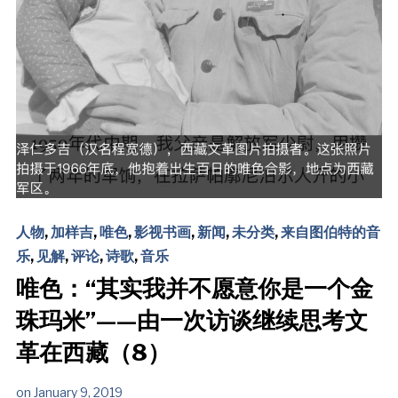
人物
,
加样吉
,
唯色
,
影视书画
,
新闻
,
未分类
,
来自图伯特的音
乐
,
见解
,
评论
,
诗歌
,
音乐
唯色：“其实我并不愿意你是一个金
珠玛米”——由一次访谈继续思考文
革在西藏（8）
on
January 9, 2019