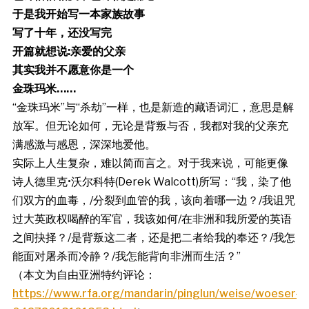
于是我开始写一本家族故事
写了十年，还没写完
开篇就想说:亲爱的父亲
其实我并不愿意你是一个
金珠玛米
……
“金珠玛米”与“杀劫”一样，也是新造的藏语词汇，意思是解
放军。但无论如何，无论是背叛与否，我都对我的父亲充
满感激与感恩，深深地爱他。
实际上人生复杂，难以简而言之。对于我来说，可能更像
诗人德里克•沃尔科特(Derek Walcott)所写：“我，染了他
们双方的血毒，/分裂到血管的我，该向着哪一边？/我诅咒
过大英政权喝醉的军官，我该如何/在非洲和我所爱的英语
之间抉择？/是背叛这二者，还是把二者给我的奉还？/我怎
能面对屠杀而冷静？/我怎能背向非洲而生活？”
（本文为自由亚洲特约评论：
https://www.rfa.org/mandarin/pinglun/weise/woeser-