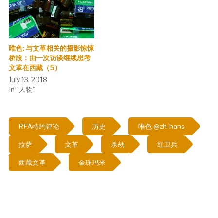
唯色: 与文革相关的摄影惊悚
桥段：由一次访谈继续思考
文革在西藏（5）
July 13, 2018
In "人物"
RFA特约评论
历史
唯色 @zh-hans
拉萨
文革
杀劫
红卫兵
西藏文革
金珠玛米