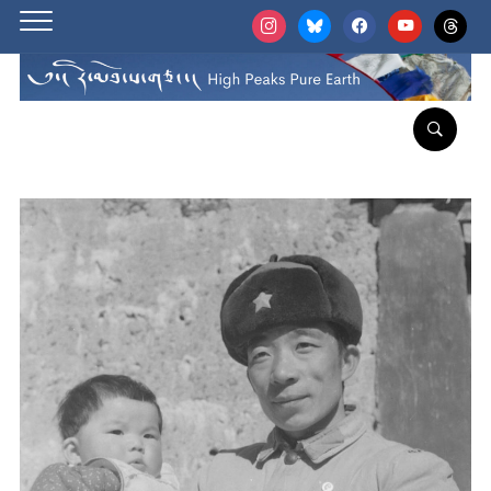
instagram
bluesky
facebook
youtube
threads