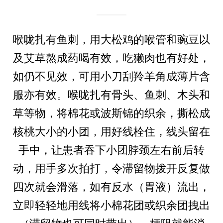
喉咙扎有鱼刺，用大松鸡的喉管和豌豆以
及艾草熬成药喝有效，吃獭肉也有好处，
如仍不见效，可用小刀刮羚羊角成薄片含
服亦有效。喉咙扎有骨头、鱼刺、木头和
草等物，将棉花或波斯锦的织余，撕松成
核桃大小的小团，用好线栓住，线头留在
手中，让患者吞下小团脖颈左右前后转
动，用手多次拍打，令滞留物拨开反复做
四次就会滑落，如有反水（胃液）流出，
立即轻轻地用线将小棉花团或织余团拽出