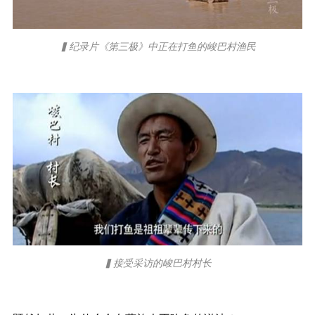
▍纪录片《第三极》中正在打鱼的峻巴村渔民
▍接受采访的峻巴村村长