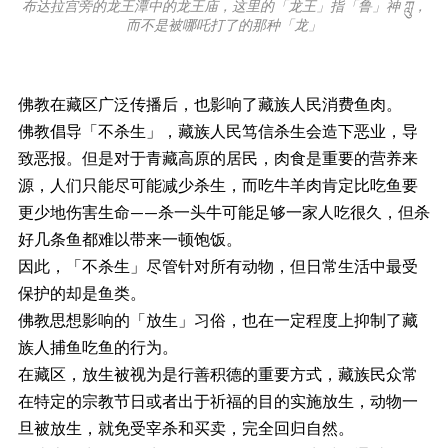
布达拉宫旁的龙王潭中的龙王庙，这里的「龙王」指「鲁」神 ཀླུ，
而不是被哪吒打了的那种「龙」
佛教在藏区广泛传播后，也影响了藏族人民消费鱼肉。
佛教倡导「不杀生」，藏族人民笃信杀生会造下恶业，导
致恶报。但是对于青藏高原的居民，肉食是重要的营养来
源，人们只能尽可能减少杀生，而吃牛羊肉肯定比吃鱼要
更少地伤害生命——杀一头牛可能足够一家人吃很久，但杀
好几条鱼都难以带来一顿饱饭。
因此，「不杀生」尽管针对所有动物，但日常生活中最受
保护的却是鱼类。
佛教思想影响的「放生」习俗，也在一定程度上抑制了藏
族人捕鱼吃鱼的行为。
在藏区，放生被视为是行善积德的重要方式，藏族民众常
在特定的宗教节日或者出于祈福的目的实施放生，动物一
旦被放生，就免受宰杀和买卖，完全回归自然。