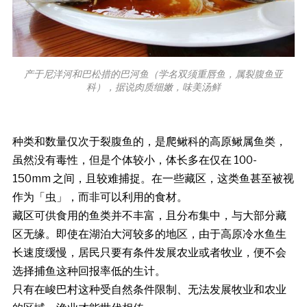
产于尼洋河和巴松措的巴河鱼（学名双须重唇鱼，属裂腹鱼亚
科），据说肉质细嫩，味美汤鲜
种类和数量仅次于裂腹鱼的，是爬鳅科的高原鳅属鱼类，
虽然没有毒性，但是个体较小，体长多在仅在 100-
150mm 之间，且较难捕捉。在一些藏区，这类鱼甚至被视
作为「虫」，而非可以利用的食材。
藏区可供食用的鱼类并不丰富，且分布集中，与大部分藏
区无缘。即使在湖泊大河较多的地区，由于高原冷水鱼生
长速度缓慢，居民只要有条件发展农业或者牧业，便不会
选择捕鱼这种回报率低的生计。
只有在峻巴村这种受自然条件限制、无法发展牧业和农业