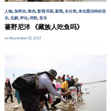
人物
,
加样吉
,
唯色
,
影视书画
,
新闻
,
未分类
,
来自图伯特的音
乐
,
见解
,
评论
,
诗歌
,
音乐
蕃野尼洋 《藏族人吃鱼吗》
on
November 15, 2017