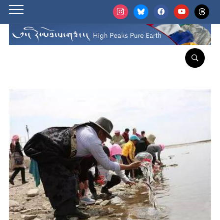
instagram
bluesky
facebook
youtube
threads