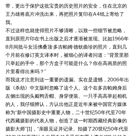
带，更出于保护这批宝贵的历史照片的安全，住在北京的
王力雄将底片冲洗出来，再把照片复印在A4纸上寄给了
我。
不过这样也就使得照片不够清晰，以致一些细节被忽略，
直到原照片印在书上出版之后才逐渐被发现。比如1966年
8月间批斗女活佛桑顶·多吉帕姆·德钦曲珍的照片，直到几
个月前在修订英文译本时，被细心的译者问道：“背景里那
只举起的手中，那个方盒子可能是什么？你在高画质的照
片里看得出来吗？”
而我这才注意到这一重要的遗漏。实在是遗憾，2006年出
版《杀劫》中文版时忽略了这个人。这个在多吉帕姆身后
左侧出现的头戴鸭舌帽、身穿便装、一只手高高举起相机
的人，我仔细辨认，方认出他正是近年来被中国官方媒体
称为“新中国摄影史中重要人物，二十世纪50年代至70年
代西藏摄影的代表人物，创造了这一时期西藏经典影像的
摄影大师”[1]，“亲眼见证并记录、拍摄了20世纪50年代至