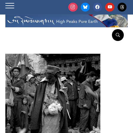
instagram
bluesky
facebook
youtube
threads