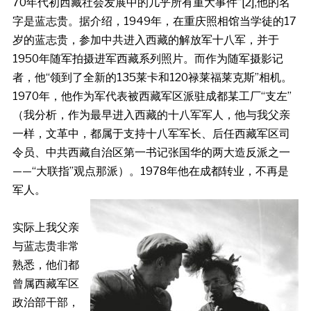
70年代初西藏社会发展中的几乎所有重大事件”[2],他的名
字是蓝志贵。据介绍，1949年，在重庆照相馆当学徒的17
岁的蓝志贵，参加中共进入西藏的解放军十八军，并于
1950年随军拍摄进军西藏系列照片。而作为随军摄影记
者，他“领到了全新的135莱卡和120禄莱福莱克斯”相机。
1970年，他作为军代表被西藏军区派驻成都某工厂“支左”
（我分析，作为最早进入西藏的十八军军人，他与我父亲
一样，文革中，都属于支持十八军军长、后任西藏军区司
令员、中共西藏自治区第一书记张国华的两大造反派之一
——“大联指”观点那派）。1978年他在成都转业，不再是
军人。
实际上我父亲
与蓝志贵非常
熟悉，他们都
曾属西藏军区
政治部干部，