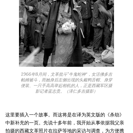
1966年8月间，文革批斗”牛鬼蛇神“，女活佛多吉
帕姆被斗，而她身后左侧出现的头戴鸭舌帽、身穿
便装、一只手高高举起相机的人，正是西藏军区摄
影记者蓝志贵。（泽仁多吉摄影）
这里要插入一个故事。而这将是在译为英文版的《杀劫》
中新补充的一页。先说十多年前，我开始从事依据我父亲
拍摄的西藏文革照片在拉萨等地的采访与调查，为方便携