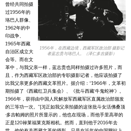
曾经共同拍摄
过1956年的
珞巴人群像、
1962年的中
印战争、
1965年西藏
1956年，在西藏边境，西藏军区政治部 摄影记
自治区成立大
者蓝志贵与珞巴人。（泽仁多吉摄影）
会等。而在文
革中，与我父亲一样，蓝志贵也同样拍摄过许多照片，而
且，作为西藏军区政治部的专职摄影记者，他应该拍摄了
比我父亲更多的西藏文革照片。据介绍：“1966年，文革初
期拍摄了《西藏红卫兵集会》、《批斗西藏‘牛鬼蛇神’》。
1966年，获得由中国人民解放军西藏军区直属政治部颁发
的三等功一次。”[3]正如我父亲拍摄的这张批斗女活佛桑顶
·多吉帕姆的照片所显示的，他也在现场，而他手里高举的
正是120禄莱福莱克斯相机。然而，直到他于2016年去
世，他的有关西藏文革的摄影，只是在近年的中国网站上