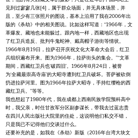
见到过寥寥几张[4]，属于群众场面，并无具体场景，并
且，至少有三张照片的图说，基本上沿用了我在2006年出
版的《杀劫》中的相关图说。比如这样写道：“1966年，文
革爆发。藏地也未能躲过。跟内地一样，西藏地区也出现
了红卫兵造反、批判牛鬼蛇神、戴高帽子游街等情状。
1966年8月19日，拉萨召开庆祝文化大革命大会后，红卫
兵组织遍布开来。图为1966年，拉萨街头的集会。”“文革
期间，西藏红卫兵也‘破四旧’。1966年8月24日，被誉
为‘全藏最崇高寺庙’的大昭寺遭到红卫兵破坏。菩萨被砍倒
扔进拉萨河里。图为1966年拉萨大昭寺，手持红缨枪的西
藏红卫兵。”等等。
我也想起了1980年代，我在成都上西南民族学院预科高中
时，我父亲，时任甘孜军分区副参谋长，带我去过蓝志贵
在四川人民出版社大院里的住处，这说明他们私交不错，
只是我已不记得他们交谈过什么。
还要补充的是，如我在《杀劫》新版（2016年台湾大块文