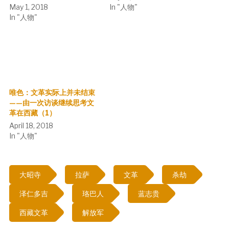
May 1, 2018
In "人物"
In "人物"
唯色：文革实际上并未结束
——由一次访谈继续思考文
革在西藏（1）
April 18, 2018
In "人物"
大昭寺
拉萨
文革
杀劫
泽仁多吉
珞巴人
蓝志贵
西藏文革
解放军