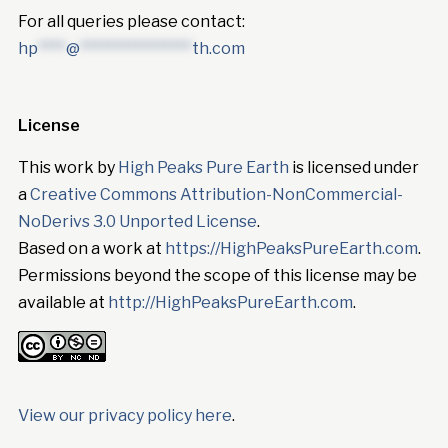
For all queries please contact:
hp
****
@
****************
th.com
License
This work by
High Peaks Pure Earth
is licensed under
a
Creative Commons Attribution-NonCommercial-
NoDerivs 3.0 Unported License
.
Based on a work at
https://HighPeaksPureEarth.com
.
Permissions beyond the scope of this license may be
available at
http://HighPeaksPureEarth.com
.
View our privacy policy here
.