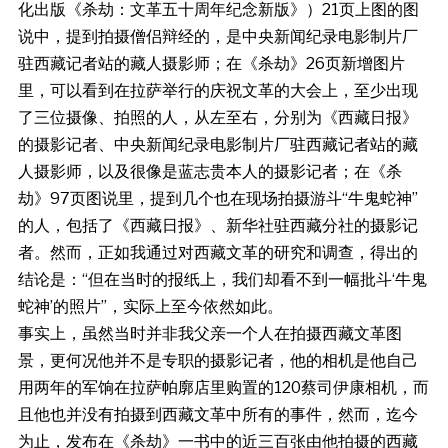
化出版《杀劫：文革五十周年纪念新版》）21页上图的图
说中，提到拍摄僧侣辩经的，是中央新闻纪录电影制片厂
驻西藏记者站的藏人摄影师；在《杀劫》26页新增图片
里，可以看到在拉萨举行的庆祝文革的大会上，至少出现
了三位摄像、拍照的人，从左至右，分别为《西藏日报》
的摄影记者、中央新闻纪录电影制片厂驻西藏记者站的藏
人摄影师，以及很像是蓝志贵本人的摄影记者；在《杀
劫》97页图说里，提到几个也在现场拍摄游斗“牛鬼蛇神”
的人，包括了《西藏日报》、新华社驻西藏分社的摄影记
者。然而，正如我通过对西藏文革的研究和调查，得出的
结论是：“但在当时的报纸上，我们却看不到一幅批斗‘牛鬼
蛇神’的照片”，实际上至今依然如此。
事实上，虽然当时并非我父亲一个人在拍摄西藏文革图
景，更何况他并不是专职的摄影记者，他的相机是他自己
用两年的军饷在拉萨帕廓店里购置的120蔡司伊康相机，而
且他也并没有拍摄到西藏文革中所有的事件，然而，迄今
为止，发布在《杀劫》一书中的近三百张由他拍摄的西藏