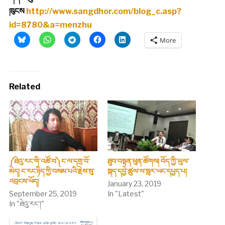
ཁུངས
http://www.sangdhor.com/blog_c.asp?
id=8780&a=menzhu
More
Related
༼ཐེའུ་རང་གི་འཚོ་བ༽ང་ལ་དགྲ་བོ་
ཐུབ་བསྟན་ཕུན་ཚོགས། བོད་ཀྱི་ཡུལ་
མེད། ང་རང་ཉིད་ཀྱི་བསམ་པའི་རྗེས་སུ་
སྐད་དབྱེ་ཚུལ་ལ་སླར་ཡང་དཔྱད་པ།
འབྲངས་ཡོད།
January 23, 2019
September 25, 2019
In "Latest"
In "ཐེའུ་རང་།"