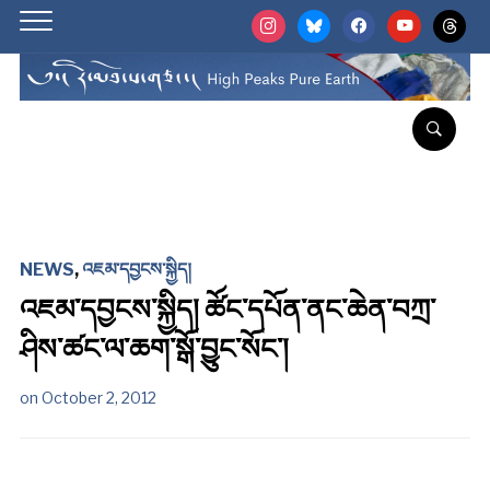
instagram
bluesky
facebook
youtube
threads
NEWS
,
འཇམ་དབྱངས་སྐྱིད།
འཇམ་དབྱངས་སྐྱིད། ཚོང་དཔོན་ནང་ཆེན་བཀྲ་
ཤིས་ཚང་ལ་ཆག་སྒོ་བྱུང་སོང་།
on
October 2, 2012