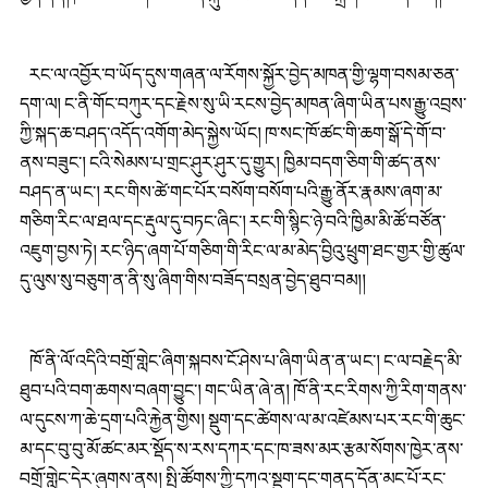
རང་ལ་འབྱོར་བ་ཡོད་དུས་གཞན་ལ་རོགས་སྐྱོར་བྱེད་མཁན་གྱི་ལྷག་བསམ་ཅན་
དག་ལ། ང་ནི་གོང་བཀུར་དང་རྗེས་སུ་ཡི་རངས་བྱེད་མཁན་ཞིག་ཡིན་པས་རྒྱུ་འབྲས་
ཀྱི་སྐད་ཆ་བཤད་འདོད་འགོག་མེད་སྐྱེས་ཡོང། ཁ་སང་ཁོ་ཚང་གི་ཆག་སྒོ་དེ་གོ་བ་
ནས་བཟུང་། ངའི་སེམས་པ་གྲང་ཤུར་ཤུར་དུ་གྱུར། ཁྱིམ་བདག་ཅིག་གི་ཚད་ནས་
བཤད་ན་ཡང་། རང་གིས་ཚེ་གང་པོར་བསོག་བསོག་པའི་རྒྱུ་ནོར་རྣམས་ཞག་མ་
གཅིག་རིང་ལ་ཐལ་དང་རྡུལ་དུ་བཏང་ཞིང་། རང་གི་སྙིང་ཉེ་བའི་ཁྱིམ་མི་ཚོ་བཙོན་
འཇུག་བྱས་ཏེ། རང་ཉིད་ཞག་པོ་གཅིག་གི་རིང་ལ་མ་མེད་བྱིའུ་ཕྲུག་ཐང་གྱར་གྱི་ཚུལ་
དུ་ལུས་སུ་བཅུག་ན་ནི་སུ་ཞིག་གིས་བཟོད་བསྲན་བྱེད་ཐུབ་བམ།།
ཁོ་ནི་ལོ་འདིའི་བགྲོ་གླེང་ཞིག་སྐབས་ངོ་ཤེས་པ་ཞིག་ཡིན་ན་ཡང་། ང་ལ་བརྗེད་མི་
ཐུབ་པའི་བག་ཆགས་བཞག་བྱུང་། གང་ཡིན་ཞེ་ན། ཁོ་ནི་རང་རིགས་ཀྱི་རིག་གནས་
ལ་དུངས་ཀ་ཆེ་དྲག་པའི་རྐྱེན་གྱིས། སྡུག་དང་ཚེགས་ལ་མ་འཛེམས་པར་རང་གི་ཆུང་
མ་དང་བུ་བུ་མོ་ཚང་མར་སྡོད་ས་རས་དཀར་དང་ཁ་ཟས་མར་རྩམ་སོགས་ཁྱེར་ནས་
བགྲོ་གླེང་དེར་ཞུགས་ནས། སྤྱི་ཚོགས་ཀྱི་དཀའ་སྡུག་དང་གནད་དོན་མང་པོ་རང་