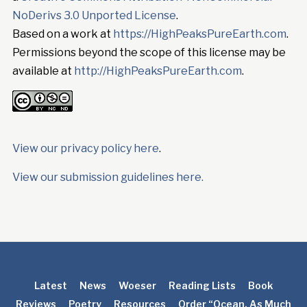
NoDerivs 3.0 Unported License
.
Based on a work at
https://HighPeaksPureEarth.com
.
Permissions beyond the scope of this license may be
available at
http://HighPeaksPureEarth.com
.
View our privacy policy here
.
View our submission guidelines here.
Latest
News
Woeser
Reading Lists
Book
Reviews
Poetry
Resources
Order “Ocean, As Much