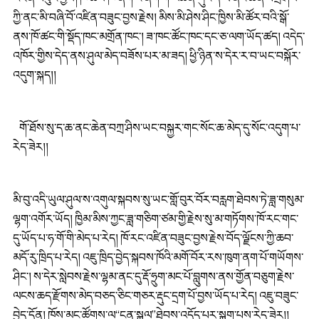
ཀྱི་ནང་མི་བཞི་བོ་འཛིན་བཟུང་བྱས་རྗེས། མིས་མི་ཤེས་ཤིང་ཁྱིས་མི་ཚོར་བའི་སྒོ་
ནས་ཁོ་ཚང་གི་སྡོད་ཁང་མགྲོན་ཁང་། ཟ་ཁང་ཚོང་ཁང་དང་ཅ་ལག་ཡོད་ཚད། འདེད་
འཁོར་གྱིས་དེད་ནས་ཤུལ་མེད་བཟོས་པར་མ་ཟད། ཕྱི་ཉིན་ས་དེར་ར་བ་ཡང་བསྐོར་
འདུག་སྐད།།
གོ་ཐོས་སུ་ད་ཆ་ནང་ཆེན་བཀྲ་ཤིས་ཡང་བསྐྱར་གང་སོང་ཆ་མེད་དུ་སོང་འདུག་པ་
རེད་ཟེར།།
མི་བུ་འདི་ཡུལ་ཤུལ་ས་འགུལ་སྐབས་སུ་ཡང་གློ་བུར་བོར་བརླག་ཐེབས་ཏེ་ཟླ་གསུམ་
ལྷག་འགོར་ཡོད། ཁྱིམ་མིས་ཀྱང་ཟླ་གཅིག་ཙམ་གྱི་རྗེས་སུ་མ་གཏོགས་ཁོ་རང་གང་
དུ་ཡོད་པ་ཧ་གོ་གི་མེད་པ་རེད། ཁོ་རང་འཛིན་བཟུང་བྱས་རྗེས་བོད་ལྗོངས་ཀྱི་ཆབ་
མདོ་རུ་ཁྲིད་པ་རེད། འཇུ་ཁྲིད་བྱེད་སྐབས་ཁོའི་མགོ་བོར་རས་ཁུག་ནག་པོ་གཡོགས་
ཤིང་། ས་དེར་སླེབས་རྗེས་ལྷམ་ནང་དུ་རྡོ་ཧྲུག་མང་པོ་བླུགས་ནས་གྱོན་བཅུག་རྗེས་
ལངས་ཆད་རྫོགས་མེད་བཅད་ཅིང་གཅར་རྡུང་དྲག་པོ་བྱས་ཡོད་པ་རེད། འཇུ་བཟུང་
བྱེད་དོན། ཁོས་མང་ཚོགས་ལ“ངན་སྐུལ”ཐེབས་འདོད་པར་སྐྲག་པས་རེད་ཟེར།།