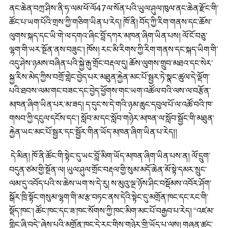
ནང་ཆེན་བཀྲ་ཤིས་ནི་ཧ་ལམ་ཕོ་ལོ47ལ་སོན་པའི་ཡུལ་ཤུལ་ཁུལ་ནང་ཆེན་རྫོང་གི་
ཚོང་པ་ཡག་པོའི་གྲས་ཀྱི་གཅིག་ཡིན་པ་རེད། ཁོ་ནི། བོད་ཀྱི་རིག་གནས་དང་ཆོས་
ལུགས་སྐད་དང་ཡི་གེ་ལ་དགའ་ཞིང་བློ་དཀར་མཁན་ཞིག་ཡིན་པས། ལོ་ངོ་བཅུ་
ལྷག་གི་ཡར་སྔོན་ནས་བཟུང་། ཁོས། རང་མི་རིགས་ཀྱི་རིག་གནས་དང་སྐད་ཡིག་གི་
འདུ་ཤེས་ཉམས་བཞིན་པའི་སྐྱེ་རྒུ་གྲོང་བརྡལ་དུ། ཆོས་ལུགས་གྲུབ་མཐའ་དང་སེར་
སྐྱ་རིས་མེད་ཀྱིས་བགྲོ་གླེང་བྱེད་པར་མཐུན་རྐྱེན་མང་པོ་སྦྱར་ཏེ་སྣང་ཚུལ་དེ་ལྡོག་
པའི་ཐབས་ལམ་གང་བཟང་དང་བྱེད་ཕྱོགས་གང་ཡག་འཚོལ་བའི་ལས་ལ་བརྩོན་
མཁན་ཞིག་ཡིན་པར་མ་ཟད། ད་དུང་ས་དེ་གའི་ཉམ་ཆུང་དབུལ་པོ་ལ་འཚོ་བའི་ཁ་
གསབ་ཀྱི་དངུལ་དངོས་དང་། སློབ་མ་དང་སློབ་གཉེར་མཁན་ལ་སློབ་སྦྱོང་གི་མཐུན་
རྐྱེན་ཡང་མང་པོ་སྦྱར་དང་སྦྱོར་གིན་ཡོད་མཁན་ཞིག་ཡིན་པ་རེད།།
དེ་མིན། ཁོ་ནི་ཚོང་གི་སྟེང་དུ་ཡང་བློ་མིག་ཡོད་མཁན་ཞིག་ཡིན་པས་ན། ལོ་དྲུག་
བདུན་ཙམ་གྱི་སྔོན་ལ། ཡུལ་ཤུལ་གྲོང་བརྡལ་གྱི་སུམ་མདོ་ཆེན་མོ་སྟེ་དམར་སྲུང་
ལམ་དུ་འབོད་པའི་ས་ཆེས་ཡག་ས་དེ་རུ། ས་མུའུ་ལྔ་ཉོས་ཤིང་བསྡོམས་འབོར་ཤོག་
སྒོར་ཁྲི་སྟོང་གསུམ་ལྷག་གི་མ་རྩ་བཏང་ནས་དེའི་སྟེང་དུ་མགྲོན་ཁང་དང་རང་གི་
སྡོད་ཁང་། ཚོང་ཁང་དང་ཟ་ཁང་སོགས་ཀྱི་ཁང་མིག་མང་པོ་བརྒྱབ་པ་རེད། “འཛམ་
གླིང་ཞི་བདེ”ཞེས་པའི་མགྲོན་ཁང་དེ་རང་གིས་གཉེར་གྱི་ཡོད་པ་ལས། གཞན་ཚང་