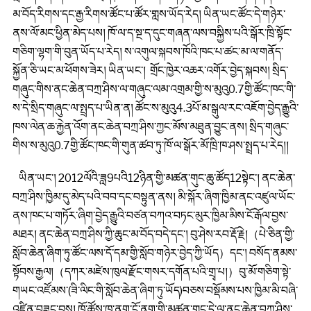
མ་བོད་རིགས་དང་རྒྱ་རིགས་ཚོང་པ་ཚོར་གླས་ཡོད་རེད། ཡིན་ཡང་ཚོང་དེ་གཉེར་
ནས་ལོ་མང་ཕྱིན་མེད་པས། ཁོ་ལ་ད་སྔ་ད་དུང་གཞན་ལས་བསྐྱིས་པའི་སྒོར་ཁྲི་སྟོང་
གཅིག་ལྷག་གི་བུན་ཡོད་པ་རེད། ས་འགུལ་སྐབས་ཁོའི་ཁང་པ་ཚང་མ་ལ་གནོད་
སྐྱོན་ཅི་ཡང་མ་ཕོགས་ཟེར། ཡིན་ཡང་། གྲོང་ཁྱེར་འཆར་འགོར་བྱེད་སྐབས། སྲིད་
གཞུང་གིས་ནང་ཆེན་བཀྲ་ཤིས་ལ་གཞུང་ལམ་འགྲམ་གྱི་ས་མུའུ0.7གྱི་ཚོང་ཁང་གི་
ས་དེ་སྲིད་གཞུང་ལ་སྤྲད་པ་ཡིན་ན། ཚོང་ས་མུའུ4.3པོ་མ་སྒུལ་རང་འཇོག་བྱེད་རྒྱུའི་
ཁས་ལེན་ཆ་རྐྱེན་འོག་ནང་ཆེན་བཀྲ་ཤིས་ཀྱང་མོས་མཐུན་བྱུང་ནས། སྲིད་གཞུང་
གིས་ས་མུའུ0.7གྱི་ཚོང་ཁང་གི་གུན་ཚབ་ཏུ་ཁོ་ལ་སྒོར་མོ་ཁྲི་ཁ་ཤས་སྤྲད་པ་རེད།།
ཡིན་ཡང་། 2012ལོའི་ཟླ9པའི12ཉིན་གྱི་མཚན་གུང་ཆུ་ཚོད12སྟེང་། ནང་ཆེན་
བཀྲ་ཤིས་ཁྱིམ་དུ་མེད་པའི་བབ་དང་བསྟུན་ནས། མི་སྐོར་ཞིག་ཁྱིམ་ནང་འཛུལ་ཡོང་
ནས་ཁང་པ་གཏོར་ཞིག་བྱེད་རྒྱུའི་བཙན་བཀའ་བཏང་མུར་ཁྱིམ་མིས་ངོ་རྒོལ་བྱས་
མཐར། ནང་ཆེན་བཀྲ་ཤིས་ཀྱི་ཆུང་མ་བོད་བདེ་དང་། བུ་ཤེས་རབ་རྡོ་རྗེ།（པེ་ཅིན་གྱི་
སློབ་ཆེན་ཞིག་ཏུ་ཚོང་ལས་དོ་དམ་གྱི་སློབ་གཉེར་བྱེད་ཀྱི་ཡོད）དང་། བསོད་ནམས་
སྟོབས་རྒྱལ།（དཀར་མཛེས་ཁུལ་རྫོང་གསར་དགོན་པའི་གྲྭ་པ།）བུ་མོ་གཅིག་སྟེ་
གཡང་འཛོམས་(ཟི་ལིང་གི་སློབ་ཆེན་ཞིག་ཏུ་ཡོད)བཅས་བསྡོམས་པས་ཁྱིམ་མི་བཞི་
འཛིན་བཟུང་བྱས། ཁོ་ཚོས་ཁ་ནག་ངོ་ནག་གི་མཚན་གུང་དེ་ལ་ནང་ཆེན་བཀྲ་ཤིས་