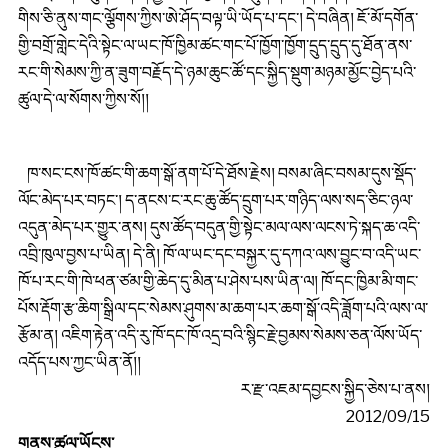
གིས་ཅི་ནུས་གང་ལྕོགས་ཀྱིས་ཨེ་ཤོད་བལྟ་ཡི་ཡོད་པ་དང་། དེ་བཞིན། ཇོ་མོ་དགོན་
གྱི་བགྲོ་གླེང་དེའི་སྟེང་ལ་ཡང་ཁོ་ཁྱིམ་ཚང་གང་པོ་ཁྱོག་ཁྱོག་དྲུད་དྲུད་དུ་ཐོན་ནས་
རང་གི་སེམས་ཀྱི་ན་ཟུག་བརྗོད་དེ་ཉམ་ཆུང་ཚོ་དང་སྐྱིད་སྡུག་མཉམ་མྱོང་བྱེད་པའི་
ཚུལ་དེ་ལ་སོགས་ཀྱིས་སོ།།
ཁ་སང་ངས་ཁོ་ཚང་གི་ཆག་སྒོ་ནག་པོ་དེ་ཐོས་རྗེས། བསམ་ཞིང་བསམ་དུས་སྡོད་
ལོང་མེད་པར་བཏང་། ད་ནངས་ང་རང་ཆུ་ཚོད་དྲུག་པར་གཉིད་ལས་སད་ཅིང་ཉལ་
འདུན་མེད་པར་གྱུར་ནས། དུས་ཚོད་བདུན་གྱི་སྟེང་མལ་ལས་ལངས་ཏེ་སྐད་ཆ་འདི་
འབྲི་ཁུལ་བྱས་པ་ཡིན། དེ་ནི། ཁོ་ལ་ཡང་དང་བསྐྱར་དུ་དཀའ་ལས་བྱུང་བ་འདི་ཡང་
ཁོ་པ་རང་གི་ཁེ་ཕན་ཙམ་གྱི་ཆེད་དུ་མིན་པ་ཤེས་པས་ཡིན་ལ། ཁོ་དང་ཁྱིམ་མི་གང་
པོས་རྡོག་རྩ་ཆིག་སྒྲིལ་དང་སེམས་ཤུགས་མ་ཆག་པར་ཆག་སྒོ་འདི་ཟློག་པའི་ལས་ལ་
རྩོམ་ན། འཇིག་རྟེན་འདི་རུ་ཁོ་དང་ཁོ་འདྲ་བའི་སྙིང་རྗེ་བྱམས་སེམས་ཅན་ལོས་ཡོད་
འདོད་པས་ཀྱང་ཡིན་ནོ།།
ར་རྫ་འཇམ་དབྱངས་སྐྱིད་ཅེས་པ་ནས།
2012/09/15
གནས་ཚུལ་ཡོངས་