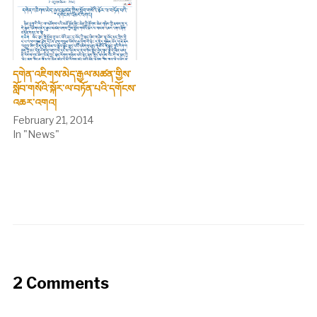
དགེན་འཇིགས་མེད་རྒྱལ་མཚན་གྱིས་
སློབ་གསོའི་སྐོར་ལ་བཏོན་པའི་དགོངས་
འཆར་འགའ།
February 21, 2014
In "News"
2 Comments