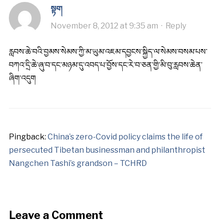
སྟག
November 8, 2012 at 9:35 am
·
Reply
རླབས་ཆེ་བའི་བྱམས་སེམས་ཀྱི་མ་ཡུམ་འཇམ་དབྱངས་སྐྱིད་ལ་སེམས་བསམ་པས་
བཀའ་དྲི་ཆེ་ཞུ་བ་དང་མཉམ་དུ་འབད་པ་བྱོས་དང་རེ་བ་ཅན་གྱི་མི་བུ་རླབས་ཆེན་
ཞིག་འདུག
Pingback:
China’s zero-Covid policy claims the life of
persecuted Tibetan businessman and philanthropist
Nangchen Tashi’s grandson – TCHRD
Leave a Comment