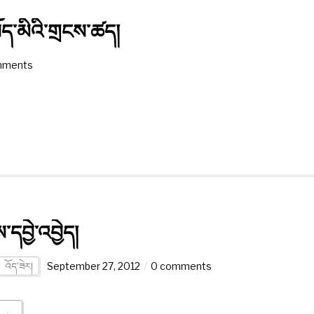
ོད་མིའི་གྲངས་ཚད།
mments
་དབྱེ་འབྱེད།
འོད་ཟེར།
September 27, 2012
0 comments
 →