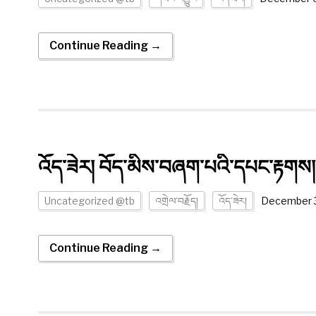
Continue Reading →
འོད་ཟེར། བོད་མིས་བཞག་པའི་དཔང་རྟགས།
Uncategorized @tb
འགྲེལ་བརྗོད།
འོད་ཟེར།
December 3
Continue Reading →