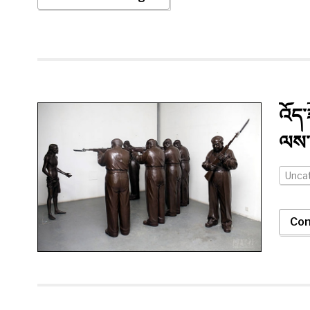
འོད་
ལས་
Unca
Con