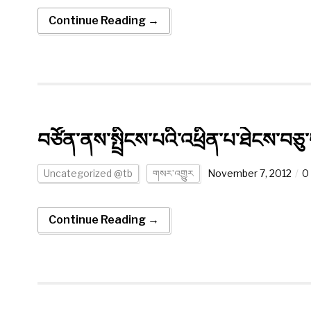
Continue Reading →
བཙོན་ནས་སྤྲིངས་པའི་འཕྲིན་པ་ཐེངས་བཅུ
Uncategorized @tb
གསར་འགྱུར
November 7, 2012
0
Continue Reading →