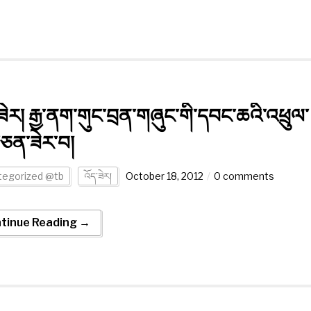
ཟེར། རྒྱ་ནག་གུང་བྲན་གཞུང་གི་དབང་ཆའི་འཕྲུལ་
ཅན་ཟེར་བ།
tegorized @tb
འོད་ཟེར།
October 18, 2012
0 comments
tinue Reading →