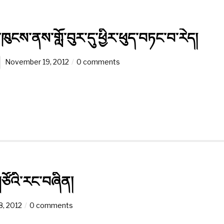
་ཁུངས་ནས་གློ་བུར་དུ་ཕྱིར་ཕུད་བཏང་བ་རེད།
November 19, 2012
0 comments
ཙོའི་རང་བཞིན།
, 2012
0 comments