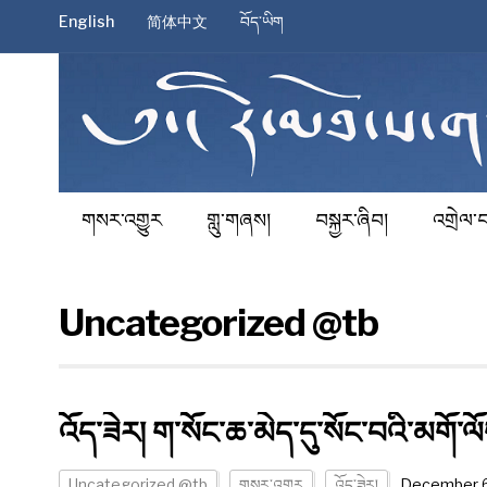
English
简体中文
བོད་ཡིག
གསར་འགྱུར
གླུ་གཞས།
བསྐྱར་ཞིབ།
འགྲེལ་བ
Uncategorized @tb
འོད་ཟེར། ག་སོང་ཆ་མེད་དུ་སོང་བའི་མགོ་
Uncategorized @tb
གསར་འགྱུར
འོད་ཟེར།
December 6