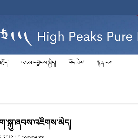
རྗོད།
འཇམ་དབྱངས་སྐྱིད།
འོད་ཟེར།
སྙན་ངག
ལོག་སྐུ་ཞབས་འཇིགས་མེད།
, 2012
0 comments