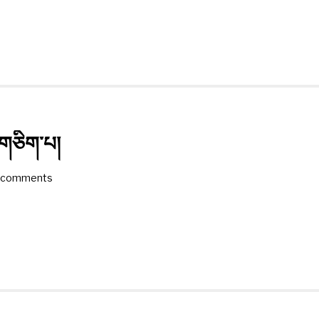
་གཅིག་པ།
 comments