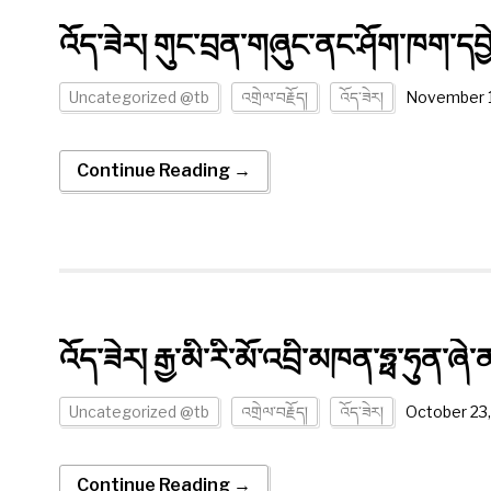
འོད་ཟེར། གུང་བྲན་གཞུང་ནང་ཤོག་ཁག་དབྱེ་བ
Uncategorized @tb
འགྲེལ་བརྗོད།
འོད་ཟེར།
November 1
Continue Reading →
འོད་ཟེར། རྒྱ་མི་རི་མོ་འབྲི་མཁན་ཧྥ་ཧུན་ཞེ
Uncategorized @tb
འགྲེལ་བརྗོད།
འོད་ཟེར།
October 23,
Continue Reading →