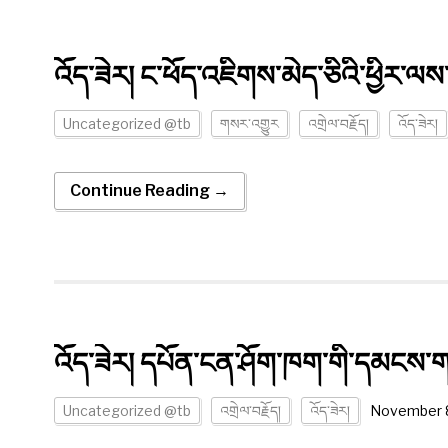
འོད་ཟེར། ང་ཕོད་འཇིགས་མེད་ཅིའི་ཕྱིར་ལས
Uncategorized @tb
གསར་འགྱུར
འགྲེལ་བརྗོད།
འོད་ཟེར།
Continue Reading →
འོད་ཟེར། དཔོན་ངན་ཤོག་ཁག་གི་དམངས་ག
Uncategorized @tb
འགྲེལ་བརྗོད།
འོད་ཟེར།
November 8