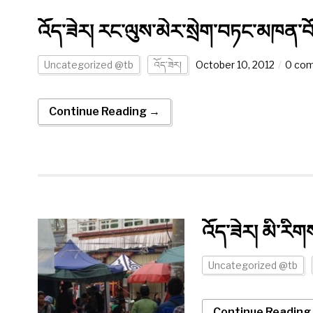
འོད་ཟེར། རང་ལུས་མེར་སྲེག་བཏང་མཁན་བ
Uncategorized @tb
འོད་ཟེར།
October 10, 2012
0 co
Continue Reading →
འོད་ཟེར། མི་རིགས
Uncategorized @tb
Continue Reading