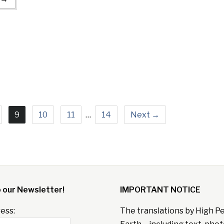
9
10
11
…
14
Next →
o our Newsletter!
IMPORTANT NOTICE
ess:
The translations by High P