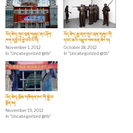
འོད་ཟེར། གུང་བྲན་གཞུང་ནང་ཤོག་
འོད་ཟེར། རྒྱ་ནག་གུང་བྲན་གཞུང་གི་
ཁག་དབྱེ་བ་ཕྱེ་བའི་ངོ་བོ།
དབང་ཆའི་འཕྲུལ་ལས་ཅན་ཟེར་བ།
November 1, 2012
October 18, 2012
In "Uncategorized @tb"
In "Uncategorized @tb"
འོད་ཟེར། ཁྲོམ་གཟིགས་ཁང་གི་སྐྱེ་བ་
སྔོན་མ།
November 19, 2013
In "Uncategorized @tb"