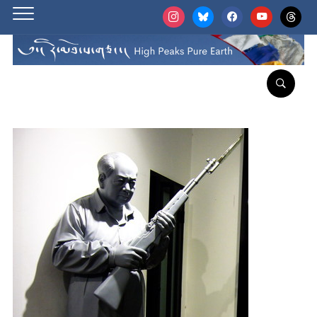
instagram
bluesky
facebook
youtube
threads