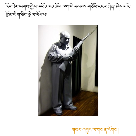
འོད་ཟེར་ལགས་ཀྱིས་ དཔོན་ངན་ཤོག་ཁག་གི་དམངས་གཙོའི་རང་བཞིན་ ཞེས་པའི་
རྩོམ་ཡིག་ཅིག་སྤེལ་ཡོད་པ།
གསར་འགྱུར་ལ་གསན་རོགས།