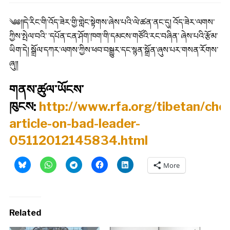
༄༅༎དེ་རིང་གི་འོད་ཟེར་གྱི་གླེང་སྟེགས་ཞེས་པའི་ལེ་ཚན་ནང་དུ། འོད་ཟེར་ལགས་
ཀྱིས་སྤེལ་བའི་ ་དཔོན་ངན་ཤོག་ཁག་གི་དམངས་གཙོའི་རང་བཞིན་ ཞེས་པའི་རྩོམ་
ཡིག་དེ། སྒྲོལ་དཀར་ལགས་ཀྱིས་ཕབ་བསྒྱུར་དང་སྙན་སྒྲོན་ཞུས་པར་གསན་རོགས་
ཞུ༎
གནས་ཚུལ་ཡོངས་
ཁུངས:
http://www.rfa.org/tibetan/che
article-on-bad-leader-
05112012145834.html
More
Related